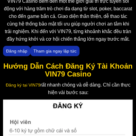
VIN79 Casino đem đến một thế giới giải trí trực tuyến sôi
động với hàng trăm trò chơi đa dạng từ slot, poker, baccarat
cho đến game bắn cá. Giao diện thân thiện, dễ thao tác
cùng hệ thống bảo mật tối ưu giúp người chơi an tâm khi
trải nghiệm. Khi đến với VIN79, từng khoảnh khắc đều tràn
đầy hứng khởi và cơ hội chiến thắng lớn ngay trước mắt.
Đăng nhập
Tham gia ngay lập tức
Hướng Dẫn Cách Đăng Ký Tài Khoản
VIN79 Casino
rất nhanh chóng và dễ dàng. Chỉ cần thực
Đăng ký tại VIN79
hiện vài bước sau: