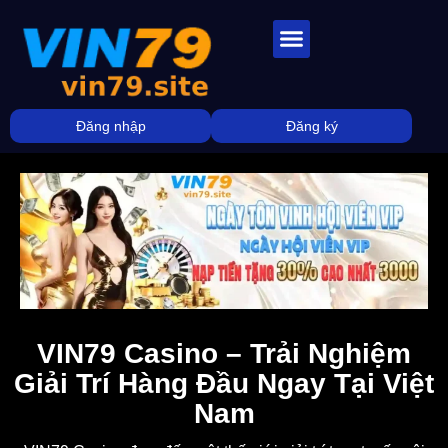
ĐĂNG KÝ
KHUYẾN MÃI
TIN TỨC
Đăng nhập
Đăng ký
VIN79 Casino – Trải Nghiệm
Giải Trí Hàng Đầu Ngay Tại Việt
Nam