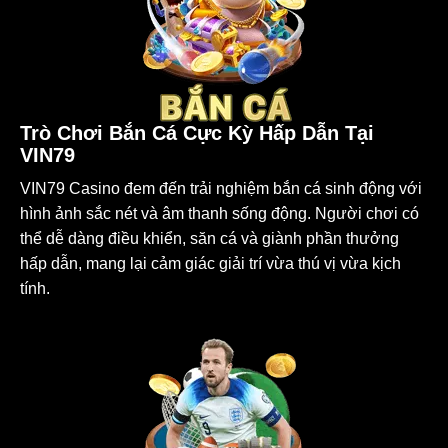
Trò Chơi Bắn Cá Cực Kỳ Hấp Dẫn Tại
VIN79
VIN79 Casino đem đến trải nghiệm bắn cá sinh động với
hình ảnh sắc nét và âm thanh sống động. Người chơi có
thể dễ dàng điều khiển, săn cá và giành phần thưởng
hấp dẫn, mang lại cảm giác giải trí vừa thú vị vừa kịch
tính.