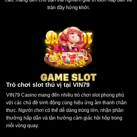
tràn đầy hứng khởi.
Trò chơi slot thú vị tại VIN79
VIN79 Casino mang đến nhiều trò chơi slot phong phú
với các chủ đề sinh động cùng hiệu ứng âm thanh chân
thực. Người chơi có thể dễ dàng trúng lớn, nhận phần
thưởng hấp dẫn và tận hưởng cảm giác hồi hộp trong
mỗi vòng quay.