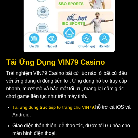
Tải Ứng Dụng VIN79 Casino
Trải nghiệm VIN79 Casino bất cứ lúc nào, ở bất cứ đâu
với ứng dụng di động tiện lợi. Ứng dụng hỗ trợ truy cập
nhanh, mượt mà và bảo mật tối ưu, mang lại cảm giác
chơi game liên tục như trên máy tính.
hỗ trợ cả iOS và
Tải ứng dụng trực tiếp từ trang chủ VIN79,
Android.
Giao diện thân thiện, dễ thao tác, được tối ưu hóa cho
màn hình điện thoại.