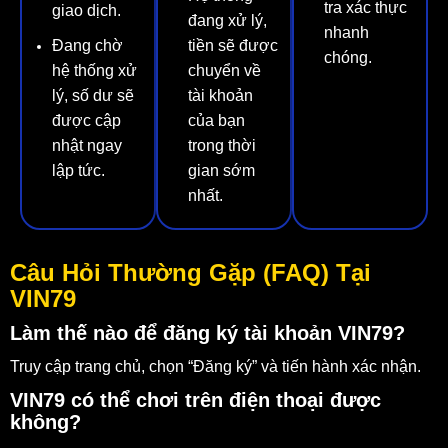
tra xác thực
giao dịch.
đang xử lý,
nhanh
Đang chờ
tiền sẽ được
chóng.
hệ thống xử
chuyển về
lý, số dư sẽ
tài khoản
được cập
của bạn
nhật ngay
trong thời
lập tức.
gian sớm
nhất.
Câu Hỏi Thường Gặp (FAQ) Tại
VIN79
Làm thế nào để đăng ký tài khoản VIN79?
Truy cập trang chủ, chọn “Đăng ký” và tiến hành xác nhận.
VIN79 có thể chơi trên điện thoại được
không?