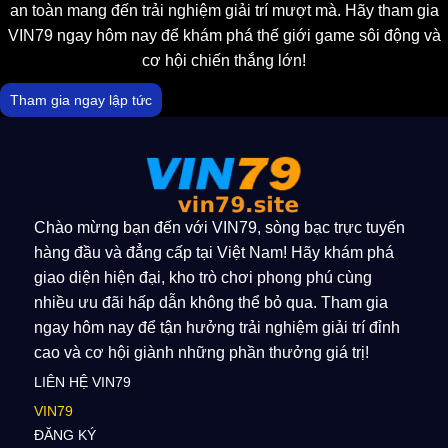
an toàn mang đến trải nghiệm giải trí mượt mà. Hãy tham gia
VIN79 ngay hôm nay để khám phá thế giới game sôi động và
cơ hội chiến thắng lớn!
Tham gia ngay lập tức
Chào mừng bạn đến với VIN79, sòng bạc trực tuyến
hàng đầu và đẳng cấp tại Việt Nam! Hãy khám phá
giao diện hiện đại, kho trò chơi phong phú cùng
nhiều ưu đãi hấp dẫn không thể bỏ qua. Tham gia
ngay hôm nay để tận hưởng trải nghiệm giải trí đỉnh
cao và cơ hội giành những phần thưởng giá trị!
LIÊN HỆ VIN79
VIN79
ĐĂNG KÝ