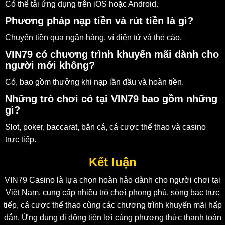
Có thể tải ứng dụng trên iOS hoặc Android.
Phương pháp nạp tiền và rút tiền là gì?
Chuyển tiền qua ngân hàng, ví điện tử và thẻ cào.
VIN79 có chương trình khuyến mãi dành cho
người mới không?
Có, bao gồm thưởng khi nạp lần đầu và hoàn tiền.
Những trò chơi có tại VIN79 bao gồm những
gì?
Slot, poker, baccarat, bắn cá, cá cược thể thao và casino
trực tiếp.
Kết luận
VIN79 Casino là lựa chọn hoàn hảo dành cho người chơi tại
Việt Nam, cung cấp nhiều trò chơi phong phú, sòng bạc trực
tiếp, cá cược thể thao cùng các chương trình khuyến mãi hấp
dẫn. Ứng dụng di động tiện lợi cùng phương thức thanh toán